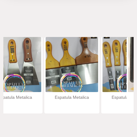
spatula Metalica
Espatula Metalica
Espatula Met